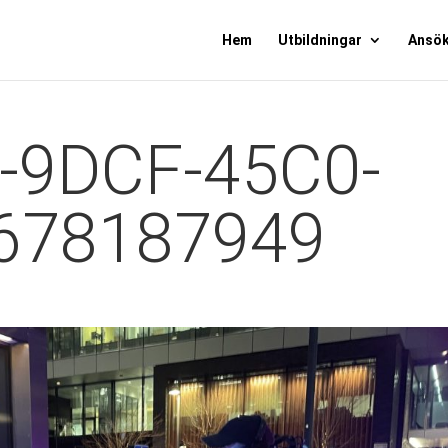
Hem
Utbildningar
Ansö
-9DCF-45C0-
678187949