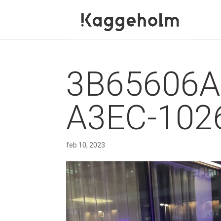
3B65606A
A3EC-102
feb 10, 2023