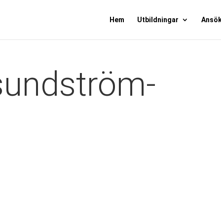
Hem
Utbildningar
Ansö
-sundström-