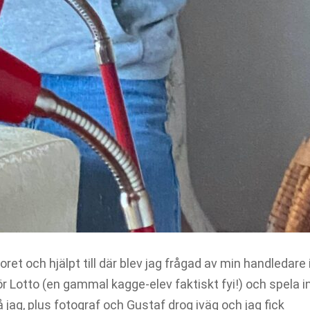
ret och hjälpt till där blev jag frågad av min handledare i
r Lotto (en gammal kagge-elev faktiskt fyi!) och spela i
 Så jag, plus fotograf och Gustaf drog iväg och jag fick