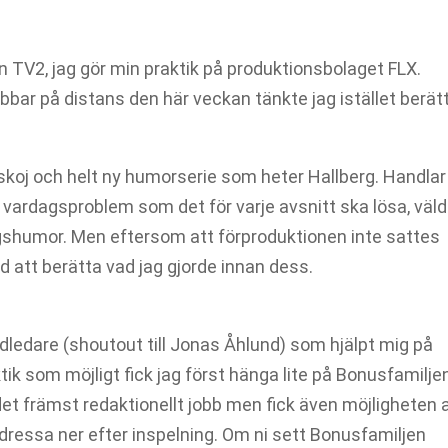
n TV2, jag gör min praktik på produktionsbolaget FLX.
obbar på distans den här veckan tänkte jag istället berät
rskoj och helt ny humorserie som heter Hallberg. Handla
vardagsproblem som det för varje avsnitt ska lösa, väld
shumor. Men eftersom att förproduktionen inte sattes
d att berätta vad jag gjorde innan dess.
dledare (shoutout till Jonas Åhlund) som hjälpt mig på
ktik som möjligt fick jag först hänga lite på Bonusfamiljen
det främst redaktionellt jobb men fick även möjligheten 
 dressa ner efter inspelning. Om ni sett Bonusfamiljen