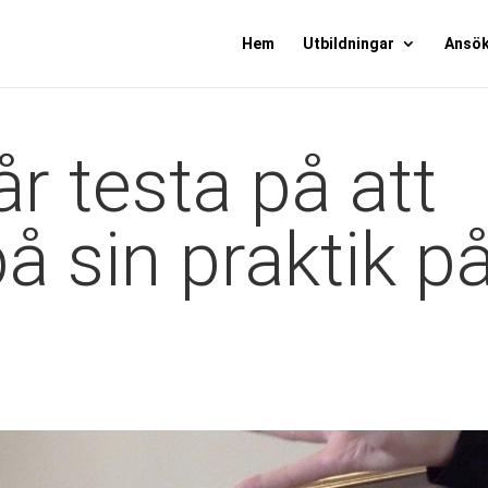
Hem
Utbildningar
Ansö
r testa på att
å sin praktik p