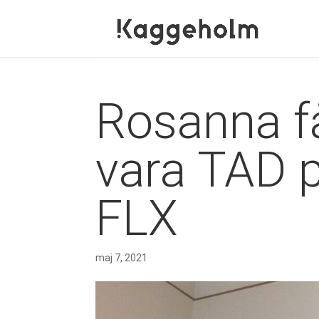
Rosanna få
vara TAD p
FLX
maj 7, 2021