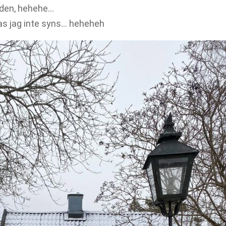
ilden, hehehe…
as jag inte syns… heheheh