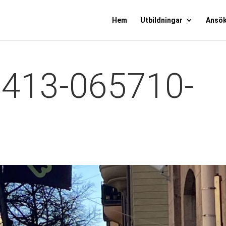
Hem
Utbildningar
Ansö
0413-065710-