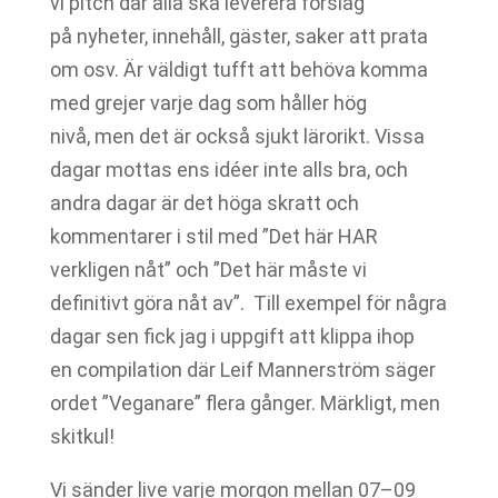
vi pitch där alla ska leverera förslag
på nyheter, innehåll, gäster, saker att prata
om osv. Är väldigt tufft att behöva komma
med grejer varje dag som håller hög
nivå, men det är också sjukt lärorikt. Vissa
dagar mottas ens idéer inte alls bra, och
andra dagar är det höga skratt och
kommentarer i stil med ”Det här HAR
verkligen nåt” och ”Det här måste vi
definitivt göra nåt av”. Till exempel för några
dagar sen fick jag i uppgift att klippa ihop
en compilation där Leif Mannerström säger
ordet ”Veganare” flera gånger. Märkligt, men
skitkul!
Vi sänder live varje morgon mellan 07–09