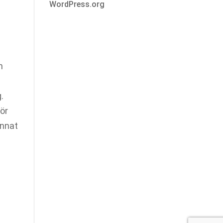
WordPress.org
n
.
ör
annat