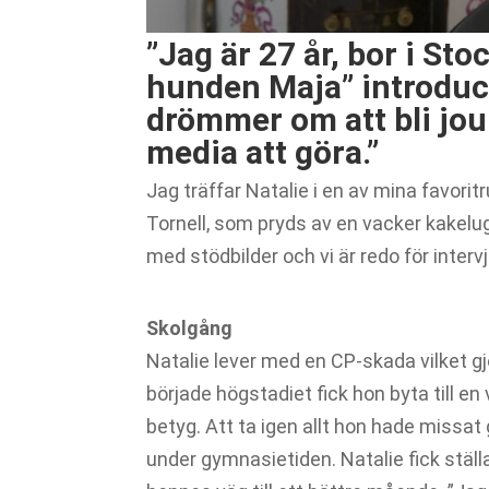
”Jag är 27 år, bor i S
hunden Maja” introduce
drömmer om att bli jou
media att göra.”
Jag träffar Natalie i en av mina favor
Tornell, som pryds av en vacker kakelu
med stödbilder och vi är redo för interv
Skolgång
Natalie lever med en CP-skada vilket g
började högstadiet fick hon byta till e
betyg. Att ta igen allt hon hade miss
under gymnasietiden. Natalie fick ställa