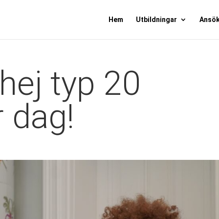
Hem
Utbildningar
Ansö
hej typ 20
 dag!