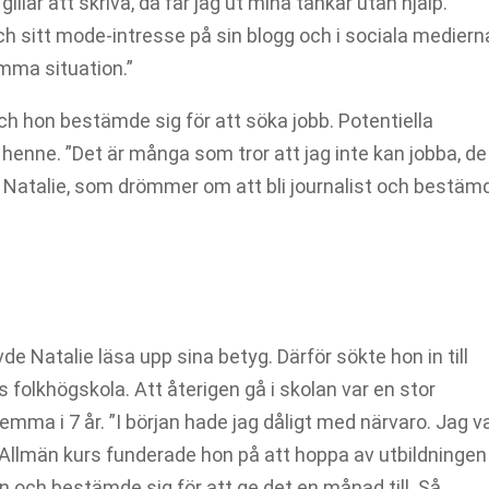
illar att skriva, då får jag ut mina tankar utan hjälp.”
och sitt mode-intresse på sin blogg och i sociala mediern
amma situation.”
och hon bestämde sig för att söka jobb. Potentiella
henne. ”Det är många som tror att jag inte kan jobba, de 
er Natalie, som drömmer om att bli journalist och bestäm
de Natalie läsa upp sina betyg. Därför sökte hon in till
folkhögskola. Att återigen gå i skolan var en stor
emma i 7 år. ”I början hade jag dåligt med närvaro. Jag v
 Allmän kurs funderade hon på att hoppa av utbildningen
n och bestämde sig för att ge det en månad till. Så