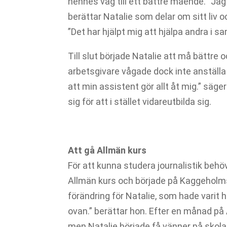
hennes väg till ett bättre mående. ”Jag g
berättar Natalie som delar om sitt liv 
”Det har hjälpt mig att hjälpa andra i s
Till slut började Natalie att må bättre 
arbetsgivare vågade dock inte anställa 
att min assistent gör allt åt mig.” säg
sig för att i stället vidareutbilda sig.
Att gå Allmän kurs
För att kunna studera journalistik behöv
Allmän kurs och började på Kaggeholms 
förändring för Natalie, som hade varit h
ovan.” berättar hon. Efter en månad på
men Natalie började få vänner på skola