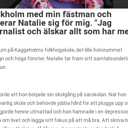
tockholm med min fästman och
rar Natalie sig för mig. ”Jag
rnalist och älskar allt som har m
itrum på Kaggeholms folkhögskola, det lille hörnrummet
gn och höga fönster. Natalie tar fram sitt samtalsunder
jun.
jorde att hon började sin skolgång på särskolan. När hon
n vanlig skola och behövde jobba hård för att plugga upp s
at gjorde henne utmattad och hon hamnade i en depressi
 om livet och lägga sitt fokus på att må bra. Att skriva 