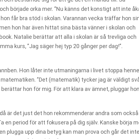
ch började orka mer. ”Nu känns det konstigt att inte åka 
 hon får bra stöd i skolan. Varannan vecka träffar hon si
men hon har även hittat sina bästa vänner i skolan och
. Natalie berättar att alla i skolan är så trevliga och
mma kurs, ”Jag säger hej typ 20 gånger per dag!”.
annben. Hon låter inte utmaningarna i livet stoppa henne
r matematiken. ”Det (matematik) tycker jag är väldigt svå
 berättar hon för mig. För att klara av ämnet, pluggar ho
 Ändå är det just det hon rekommenderar andra som också
a en period för att fokusera på dig själv. Kanske börja 
sen plugga upp dina betyg kan man prova och går det inte