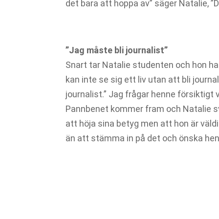
det bara att hoppa av” säger Natalie, ”D
”Jag måste bli journalist”
Snart tar Natalie studenten och hon har 
kan inte se sig ett liv utan att bli journ
journalist.” Jag frågar henne försiktigt
Pannbenet kommer fram och Natalie sva
att höja sina betyg men att hon är väl
än att stämma in på det och önska henne 