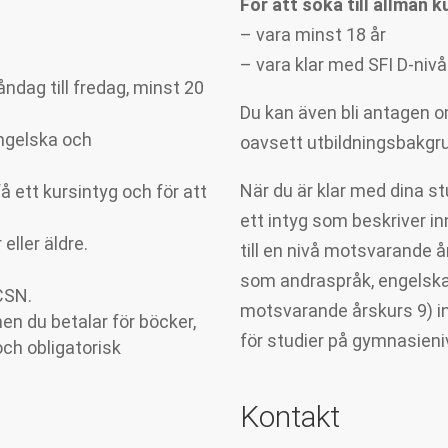
För att söka till allmän 
– vara minst 18 år
– vara klar med SFI D-niv
åndag till fredag, minst 20
Du kan även bli antagen 
ngelska och
oavsett utbildningsbakgr
När du är klar med dina st
få ett kursintyg och för att
ett intyg som beskriver in
eller äldre.
till en nivå motsvarande 
som andraspråk, engelsk
 CSN.
motsvarande årskurs 9) in
en du betalar för böcker,
för studier på gymnasieni
och obligatorisk
Kontakt