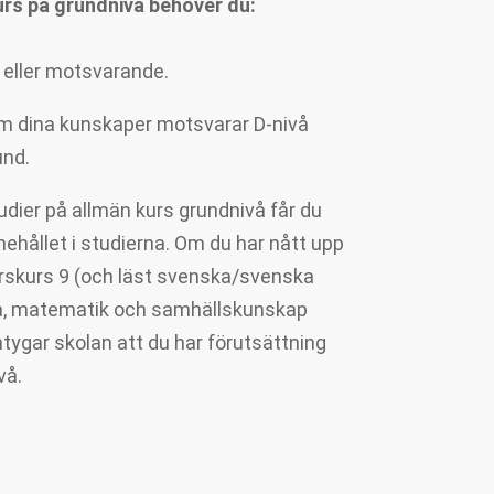
kurs på grundnivå behöver du:
å eller motsvarande.
om dina kunskaper motsvarar D-nivå
und.
udier på allmän kurs grundnivå får du
nehållet i studierna. Om du har nått upp
årskurs 9 (och läst svenska/svenska
a, matematik och samhällskunskap
tygar skolan att du har förutsättning
vå.