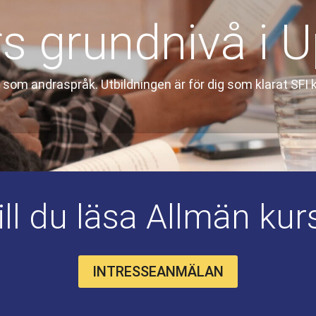
s grundnivå i 
om andraspråk. Utbildningen är för dig som klarat SFI 
ill du läsa Allmän kur
INTRESSEANMÄLAN