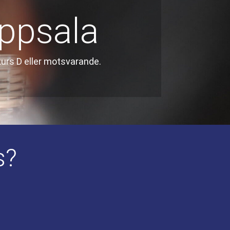
Uppsala
kurs D eller motsvarande.
s?