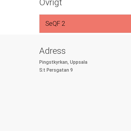
Övrigt
SeQF 2
Adress
Pingstkyrkan, Uppsala
S:t Persgatan 9